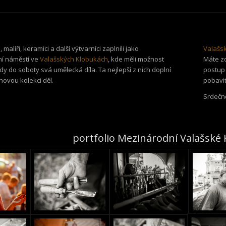
 malíři, keramici a další výtvarníci zaplnili jako
Valašs
ní náměstí ve
Valašských Klobukách
, kde měli možnost
Máte zd
dy do soboty svá umělecká díla. Ta nejlepší z nich doplní
postup 
novou kolekci děl.
pobavit
Srdečně
portfolio Mezinárodní Valašské