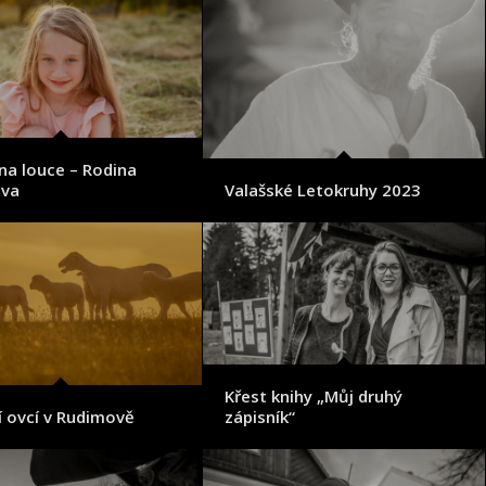
na louce – Rodina
ova
Valašské Letokruhy 2023
Křest knihy „Můj druhý
í ovcí v Rudimově
zápisník“