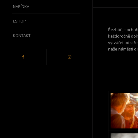
NABÍDKA
ESHOP
Řezbáři, sochaři,
KONTAKT
každoročně dol
vytvářet od stře
naše náměstí o 