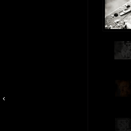
Stříhání ovcí v
Rudimově