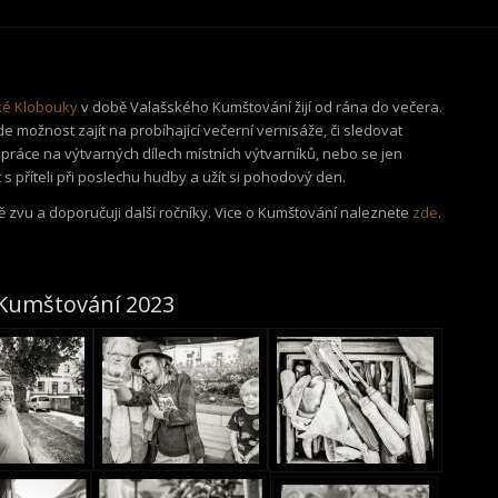
ké Klobouky
v době Valašského Kumštování žijí od rána do večera.
e možnost zajít na probíhající večerní vernisáže, či sledovat
práce na výtvarných dílech místních výtvarníků, nebo se jen
 s příteli při poslechu hudby a užít si pohodový den.
 zvu a doporučuji další ročníky. Vice o Kumštování naleznete
zde
.
 Kumštování 2023