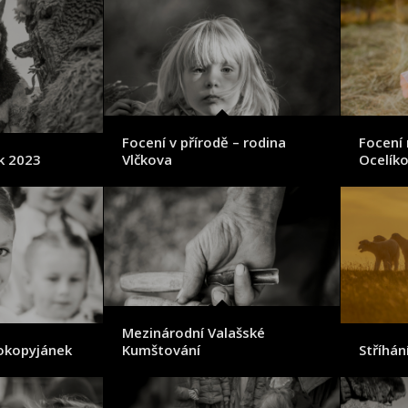
Focení v přírodě – rodina
Focení 
k 2023
Vlčkova
Ocelík
Mezinárodní Valašské
okopyjánek
Kumštování
Stříhán